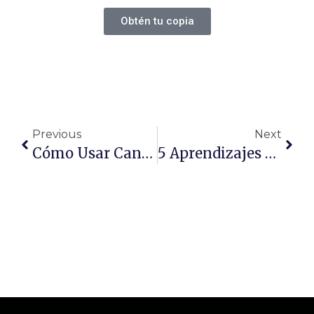
Obtén tu copia
Previous
Next
Cómo Usar Canva Para Fortalecer Tu Marca Personal En LinkedIn
5 Aprendizajes Sobre Productividad, Liderazgo Y Claridad Que Cambiaron Mi Forma De Trabajar